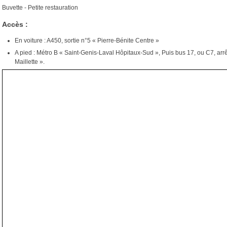
Buvette - Petite restauration
Accès :
En voiture : A450, sortie n°5 « Pierre-Bénite Centre »
A pied : Métro B « Saint-Genis-Laval Hôpitaux-Sud », Puis bus 17, ou C7, arrê
Maillette ».