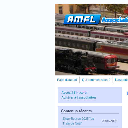
Aller au contenu principal
Page d'accueil
Qui sommes-nous ?
L'associa
Accès à l'intranet
Adhérer à l'association
Contenus récents
Expo-Bourse 2025 "Le
20/01/2026
Train de Noël"