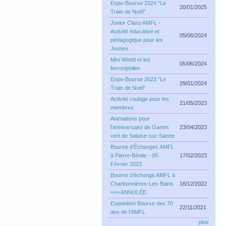
Expo-Bourse 2024 "Le
20/01/2025
Train de Noël"
Junior Class AMFL -
Activité éducative et
05/06/2024
pédagogique pour les
Jeunes
Mini World et les
05/06/2024
ferroviphiles
Expo-Bourse 2023 "Le
29/01/2024
Train de Noël"
Activité roulage pour les
21/05/2023
membres
Animations pour
l'anniversaire de Gamm
23/04/2023
vert de Salaise-sur-Sanne
Bourse d'Échanges AMFL
à Pierre-Bénite - 05
17/02/2023
Février 2023
Bourse d'échange AMFL à
Charbonnières-Les-Bains
16/12/2022
==> ANNULÉE
Exposition Bourse des 70
22/11/2021
ans de l'AMFL
plus