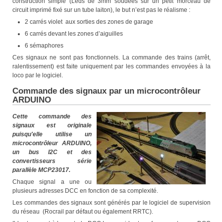
construction simple (Leds de 3mm soudées sur un petit morceau de
circuit imprimé fixé sur un tube laiton), le but n’est pas le réalisme :
2 carrés violet aux sorties des zones de garage
6 carrés devant les zones d’aiguilles
6 sémaphores
Ces signaux ne sont pas fonctionnels. La commande des trains (arrêt,
ralentissement) est faite uniquement par les commandes envoyées à la
loco par le logiciel.
Commande des signaux par un microcontrôleur
ARDUINO
Cette commande des
signaux est originale
puisqu'elle utilise un
microcontrôleur ARDUINO,
un bus I2C et des
convertisseurs série
parallèle MCP23017.
Chaque signal a une ou
plusieurs adresses DCC en fonction de sa complexité.
Les commandes des signaux sont générés par le logiciel de supervision
du réseau (Rocrail par défaut ou également RRTC).