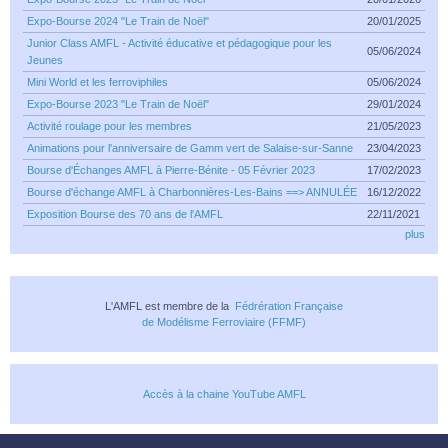
Expo-Bourse 2024 "Le Train de Noël"
20/01/2025
Junior Class AMFL - Activité éducative et pédagogique pour les
05/06/2024
Jeunes
Mini World et les ferroviphiles
05/06/2024
Expo-Bourse 2023 "Le Train de Noël"
29/01/2024
Activité roulage pour les membres
21/05/2023
Animations pour l'anniversaire de Gamm vert de Salaise-sur-Sanne
23/04/2023
Bourse d'Échanges AMFL à Pierre-Bénite - 05 Février 2023
17/02/2023
Bourse d'échange AMFL à Charbonnières-Les-Bains ==> ANNULÉE
16/12/2022
Exposition Bourse des 70 ans de l'AMFL
22/11/2021
plus
L'AMFL est membre de la
Fédrération Française
de Modélisme Ferroviaire (FFMF)
Accès à la chaine YouTube AMFL