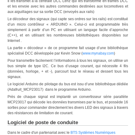
Il les transmet à la centrale DCC Lenz qui les transforme en trames DCC
et les envoie avec les autres commandes destinées aux locomotives et
aux aiguillages sur sa sortie DCC (envoyés aux rails)
Le décodeur des signaux (qui capte ses ordres sur les rails) est constitué
d’un micro contrôleur « ARDUINO ». Celui-ci est programmable très
simplement à partir d’un PC en utilisant un langage facile d’approche
(C++), et en utilisant les nombreuses biblitothèques disponibles sur
Internet .
La partie « décodeur » de ce programme fait usage d’une bibliothèque
spécialisé DCC développée par Kevin Snow (
www.mynabay.com
)
Pour transmettre facilement l’informations à tous les signaux, on utilise un
bus simple de type I2C. Ce bus d’usage courant, qui nécessite 4 fils
(données, horloge, + et -), parcourt tout le réseau et dessert tous les
signaux.
Le logiciel Arduino de pilotage du bus est issu d’une bibliothèque dédiée
(Adafruit_MCP23017) dans le programme Arduino.
Près de chaque signal est implanté un convertisseur série parallèle
MCP23017 qui décode les données transmises par le bus, et possède 16
sorties pour commander directement les divers LED des signaux à travers
des résistances de limitation de courant.
Logiciel de poste de conduite
Dans le cadre d'un partenariat avec le
BTS Systèmes Numériques