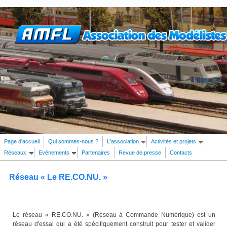
Aller au contenu principal
Page d'accueil
Qui sommes-nous ?
L'association
Activités et projets
Réseaux
Evénements
Partenaires
Revue de presse
Contacts
Rechercher
Formulaire de recherche
Réseau « Le RE.CO.NU. »
Le réseau « RE.CO.NU. » (Réseau à Commande Numérique) est un
réseau d'essai qui a été spécifiquement construit pour tester et valider