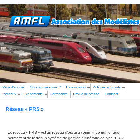
Aller au contenu principal
Page d'accueil
Qui sommes-nous ?
L'association
Activités et projets
Réseaux
Evénements
Partenaires
Revue de presse
Contacts
Rechercher
Formulaire de recherche
Réseau « PRS »
Le réseau « PRS » est un réseau d'essai à commande numérique
permettant de tester un système de gestion d'itinéraire de type "PRS"