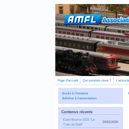
Aller au contenu principal
Page d'accueil
Qui sommes-nous ?
L'associa
Accès à l'intranet
Adhérer à l'association
Contenus récents
Expo-Bourse 2025 "Le
20/01/2026
Train de Noël"