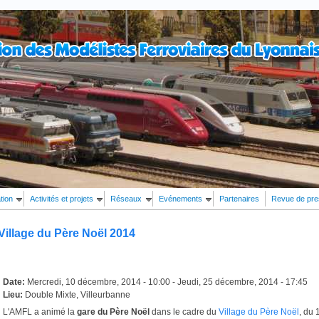
tion
Activités et projets
Réseaux
Evénements
Partenaires
Revue de pr
Village du Père Noël 2014
Date:
Mercredi, 10 décembre, 2014 - 10:00
-
Jeudi, 25 décembre, 2014 - 17:45
Lieu:
Double Mixte, Villeurbanne
L'AMFL a animé la
gare du Père Noël
dans le cadre du
Village du Père Noël
, du