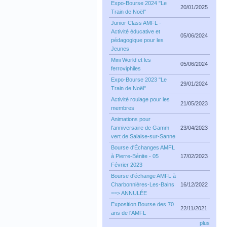
Expo-Bourse 2024 "Le
20/01/2025
Train de Noël"
Junior Class AMFL -
Activité éducative et
05/06/2024
pédagogique pour les
Jeunes
Mini World et les
05/06/2024
ferroviphiles
Expo-Bourse 2023 "Le
29/01/2024
Train de Noël"
Activité roulage pour les
21/05/2023
membres
Animations pour
l'anniversaire de Gamm
23/04/2023
vert de Salaise-sur-Sanne
Bourse d'Échanges AMFL
à Pierre-Bénite - 05
17/02/2023
Février 2023
Bourse d'échange AMFL à
Charbonnières-Les-Bains
16/12/2022
==> ANNULÉE
Exposition Bourse des 70
22/11/2021
ans de l'AMFL
plus