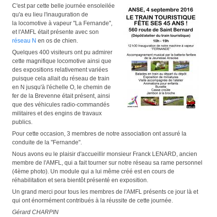
C'est par cette belle journée ensoleilée
qu'a eu lieu l'inauguration de
la locomotive à vapeur "La Fernande",
et l'AMFL était présente avec son
réseau N
en os de chien.
Quelques 400 visiteurs ont pu admirer
cette magnifique locomotive ainsi que
des expositions relativement variées
puisque cela allait du réseau de train
en N jusqu'à l'échelle O, le chemin de
fer de la Brevenne était présent, ainsi
que des véhicules radio-commandés
militaires et des engins de travaux
publics.
Pour cette occasion, 3 membres de notre association ont assuré la
conduite de la "Fernande".
Nous avons eu le plaisir d'accueillir monsieur Franck LENARD, ancien
membre de l'AMFL, qui a fait tourner sur notre réseau sa rame personnel
(4ème photo). Un module qui a lui même créé est en cours de
réhabilitation et sera bientôt présenté en exposition.
Un grand merci pour tous les membres de l'AMFL présents ce jour là et
qui ont énormément contribués à la réussite de cette journée.
Gérard CHARPIN