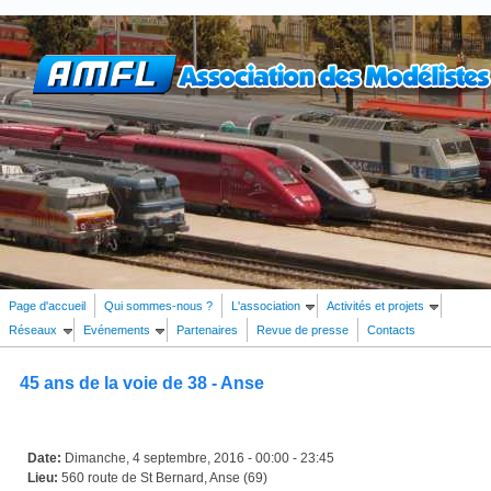
Aller au contenu principal
Page d'accueil
Qui sommes-nous ?
L'association
Activités et projets
Réseaux
Evénements
Partenaires
Revue de presse
Contacts
Rechercher
Formulaire de recherche
45 ans de la voie de 38 - Anse
Date:
Dimanche, 4 septembre, 2016 -
00:00
-
23:45
Lieu:
560 route de St Bernard, Anse (69)