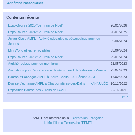
Adhérer à l'association
Contenus récents
Expo-Bourse 2025 "Le Train de Noël"
20/01/2026
Expo-Bourse 2024 "Le Train de Noël"
20/01/2025
Junior Class AMFL - Activité éducative et pédagogique pour les
05/06/2024
Jeunes
Mini World et les ferroviphiles
05/06/2024
Expo-Bourse 2023 "Le Train de Noël"
29/01/2024
Activité roulage pour les membres
21/05/2023
Animations pour l'anniversaire de Gamm vert de Salaise-sur-Sanne
23/04/2023
Bourse d'Échanges AMFL à Pierre-Bénite - 05 Février 2023
17/02/2023
Bourse d'échange AMFL à Charbonnières-Les-Bains ==> ANNULÉE
16/12/2022
Exposition Bourse des 70 ans de l'AMFL
22/11/2021
plus
L'AMFL est membre de la
Fédrération Française
de Modélisme Ferroviaire (FFMF)